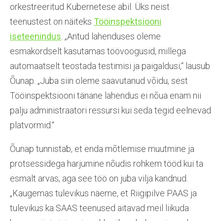
orkestreeritud Kubernetese abil. Üks neist
teenustest on näiteks
Tööinspektsiooni
iseteenindus
. „Antud lahenduses oleme
esmakordselt kasutamas töövoogusid, millega
automaatselt teostada testimisi ja paigaldusi,“ lausub
Õunap. „Juba siin oleme saavutanud võidu, sest
Tööinspektsiooni tänane lahendus ei nõua enam nii
palju administraatori ressursi kui seda tegid eelnevad
platvormid.“
Õunap tunnistab, et enda mõtlemise muutmine ja
protsessidega harjumine nõudis rohkem tööd kui ta
esmalt arvas, aga see töö on juba vilja kandnud.
„Kaugemas tulevikus näeme, et Riigipilve PAAS ja
tulevikus ka SAAS teenused aitavad meil liikuda