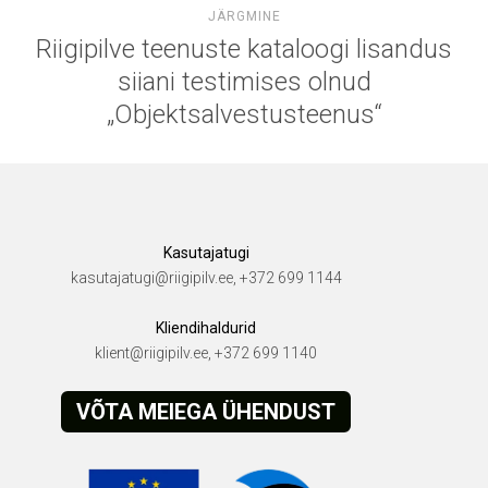
JÄRGMINE
Riigipilve teenuste kataloogi lisandus
siiani testimises olnud
„Objektsalvestusteenus“
Kasutajatugi
kasutajatugi@riigipilv.ee, +372 699 1144
Kliendihaldurid
klient@riigipilv.ee, +372 699 1140
VÕTA MEIEGA ÜHENDUST