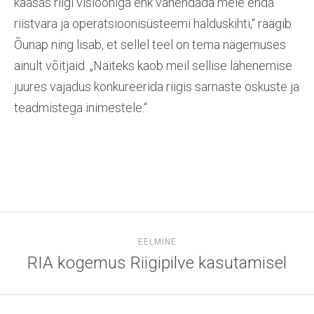
kaasas riigi visiooniga ehk vähendada meie enda
riistvara ja operatsioonisüsteemi halduskihti,“ räägib
Õunap ning lisab, et sellel teel on tema nägemuses
ainult võitjaid. „Näiteks kaob meil sellise lähenemise
juures vajadus konkureerida riigis sarnaste oskuste ja
teadmistega inimestele.“
EELMINE
RIA kogemus Riigipilve kasutamisel