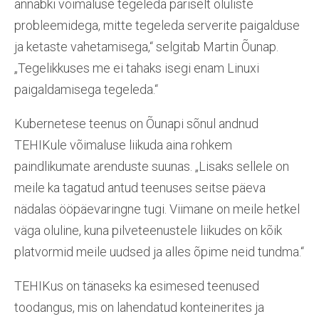
annabki võimaluse tegeleda päriselt oluliste
probleemidega, mitte tegeleda serverite paigalduse
ja ketaste vahetamisega,“ selgitab Martin Õunap.
„Tegelikkuses me ei tahaks isegi enam Linuxi
paigaldamisega tegeleda.“
Kubernetese teenus on Õunapi sõnul andnud
TEHIKule võimaluse liikuda aina rohkem
paindlikumate arenduste suunas. „Lisaks sellele on
meile ka tagatud antud teenuses seitse päeva
nädalas ööpäevaringne tugi. Viimane on meile hetkel
väga oluline, kuna pilveteenustele liikudes on kõik
platvormid meile uudsed ja alles õpime neid tundma.“
TEHIKus on tänaseks ka esimesed teenused
toodangus, mis on lahendatud konteinerites ja