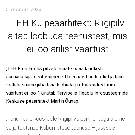
5. AUGUST 2020
TEHIKu peaarhitekt: Riigipilv
aitab loobuda teenustest, mis
ei loo ärilist väärtust
„TEHIK on Eestis pilveteenuste osas kindlasti
suunanäitaja, sest esimesed teenused on loodud ja tänu
sellele saame juba täna loobuda protsessidest, mis
väärtust ei loo, “ kirjutab Tervise ja Heaolu Infosüsteemide
Keskuse peaarhitekt Martin Õunap.
„Tänu heale koostööle Riigipilve partneritega oleme
välja töötanud Kubernetese teenuse – just see