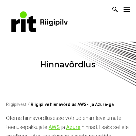
Hinnavõrdlus
/
Riigipilvest
Riigipilve hinnavõrdlus AWS-i ja Azure-ga
OIeme hinnavõrdlusesse võtnud enamlevinumate
teenusepakkujate
AWS
ja
Azure
hinnad, lisaks sellele