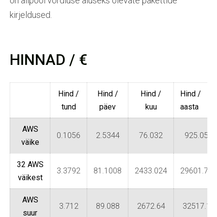
on allpool võrdluse aluseks olevate pakettide
kirjeldused.
HINNAD / €
Hind /
Hind /
Hind /
Hind /
tund
päev
kuu
aasta
AWS
0.1056
2.5344
76.032
925.056
väike
32 AWS
3.3792
81.1008
2433.024
29601.792
väikest
AWS
3.712
89.088
2672.64
32517.12
suur