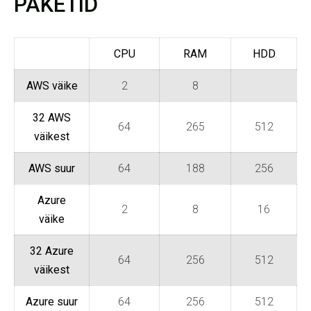
PAKETID
CPU
RAM
HDD
AWS väike
2
8
32 AWS
64
265
512
väikest
AWS suur
64
188
256
Azure
2
8
16
väike
32 Azure
64
256
512
väikest
Azure suur
64
256
512