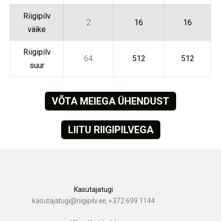
Riigipilv
2
16
16
väike
Riigipilv
64
512
512
suur
VÕTA MEIEGA ÜHENDUST
LIITU RIIGIPILVEGA
Kasutajatugi
kasutajatugi@riigipilv.ee, +372 699 1144