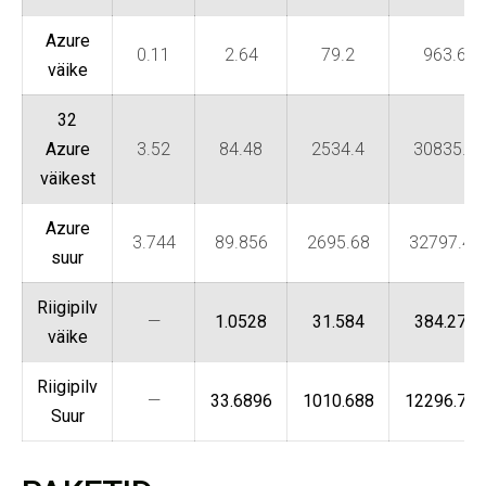
Azure
0.11
2.64
79.2
963.6
väike
32
Azure
3.52
84.48
2534.4
30835.2
väikest
Azure
3.744
89.856
2695.68
32797.44
suur
Riigipilv
—
1.0528
31.584
384.272
väike
Riigipilv
—
33.6896
1010.688
12296.704
Suur