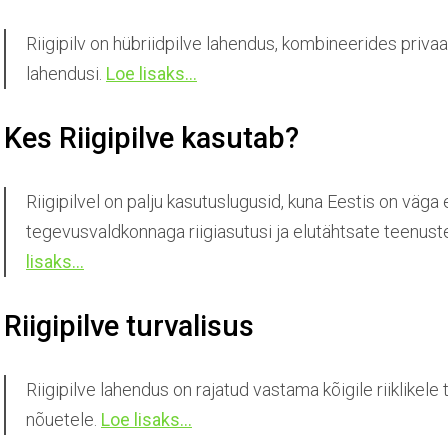
Riigipilv on hübriidpilve lahendus, kombineerides privaat
lahendusi.
Loe lisaks...
Kes Riigipilve kasutab?
Riigipilvel on palju kasutuslugusid, kuna Eestis on väga
tegevusvaldkonnaga riigiasutusi ja elutähtsate teenust
lisaks.
..
Riigipilve turvalisus
Riigipilve lahendus on rajatud vastama kõigile riiklikele 
nõuetele.
Loe lisaks...