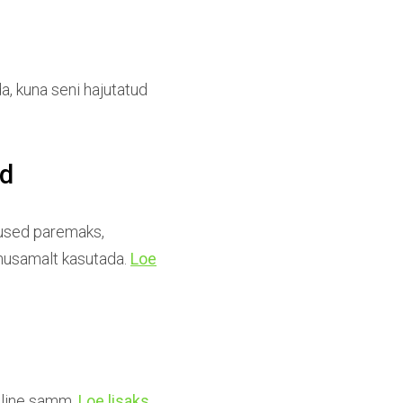
da, kuna seni hajutatud
id
nused paremaks,
õhusamalt kasutada.
Loe
giline samm.
Loe lisaks...