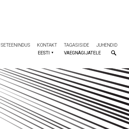
ISETEENINDUS
KONTAKT
TAGASISIDE
JUHENDID
EESTI
VAEGNÄGIJATELE