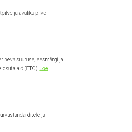
pilve ja avaliku pilve
 erineva suuruse, eesmärgi ja
e osutajaid (ETO).
Loe
turvastandarditele ja -