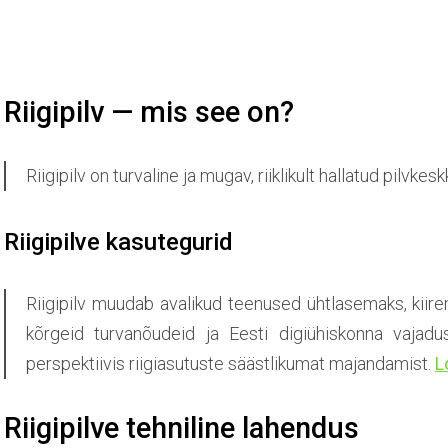
Riigipilv — mis see on?
Riigipilv on turvaline ja mugav, riiklikult hallatud pilvkes
Riigipilve kasutegurid
Riigipilv muudab avalikud teenused ühtlasemaks, kiir
kõrgeid turvanõudeid ja Eesti digiühiskonna vajad
perspektiivis riigiasutuste säästlikumat majandamist.
L
Riigipilve tehniline lahendus