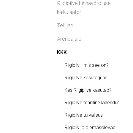
Riigipilve hinnavõrdluse
kalkulaator
Tellijad
Arendajale
KKK
Riigipilv - mis see on?
Riigipilve kasutegurid
Kes Riigipilve kasutab?
Riigipilve tehniline lahendus
Riigipilve turvalisus
Riigipilv ja olemasolevad