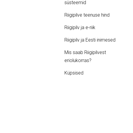
süsteemid
Riigipilve teenuse hind
Riigipilv ja e-riik
Riigipilv ja Eesti inimesed
Mis saab Riigipilvest
eriolukorras?
Küpsised