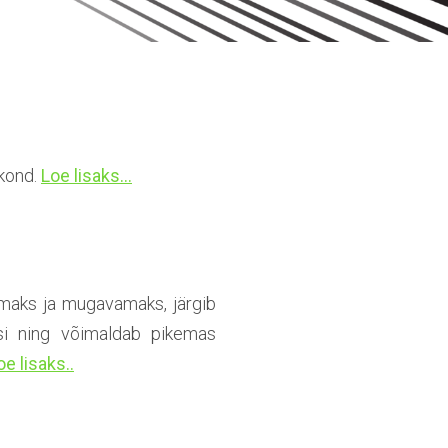
kkond.
Loe lisaks...
emaks ja mugavamaks, järgib
usi ning võimaldab pikemas
oe lisaks..