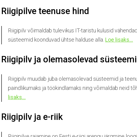
Riigipilve teenuse hind
Riigipilv võimaldab tulevikus IT-taristu kulusid vähenda
süsteemid koonduvad ühtse halduse alla.
Loe lisaks...
Riigipilv ja olemasolevad süsteem
Riigipilv muudab juba olemasolevad süsteemid ja tee
paindlikumaks ja töökindlamaks ning võimaldab neid t
lisaks...
Riigipilv ja e-riik
Riigipilve rajamine on Eesti e-riigi arengu järgmine loo