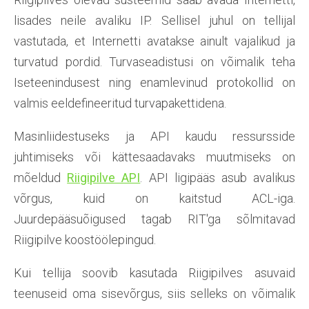
lisades neile avaliku IP. Sellisel juhul on tellijal
vastutada, et Internetti avatakse ainult vajalikud ja
turvatud pordid. Turvaseadistusi on võimalik teha
Iseteenindusest ning enamlevinud protokollid on
valmis eeldefineeritud turvapakettidena.
Masinliidestuseks ja API kaudu ressursside
juhtimiseks või kättesaadavaks muutmiseks on
mõeldud
Riigipilve API
. API ligipääs asub avalikus
võrgus, kuid on kaitstud ACL-iga.
Juurdepääsuõigused tagab RIT'ga sõlmitavad
Riigipilve koostöölepingud.
Kui tellija soovib kasutada Riigipilves asuvaid
teenuseid oma sisevõrgus, siis selleks on võimalik