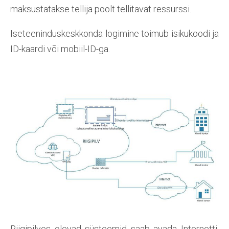
maksustatakse tellija poolt tellitavat ressurssi.
Iseteeninduskeskkonda logimine toimub isikukoodi ja
ID-kaardi või mobiil-ID-ga.
Riigipilves olevad süsteemid saab avada Internetti,