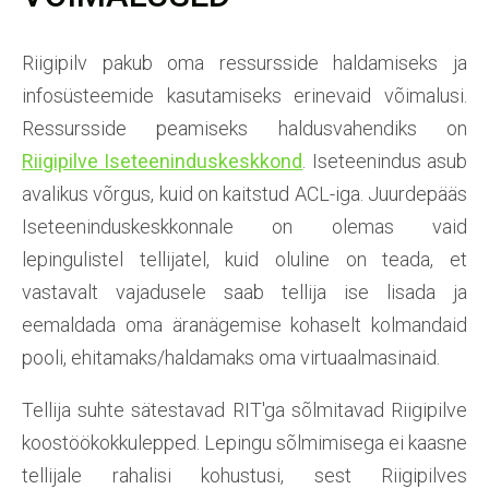
Riigipilv pakub oma ressursside haldamiseks ja
infosüsteemide kasutamiseks erinevaid võimalusi.
Ressursside peamiseks haldusvahendiks on
Riigipilve Iseteeninduskeskkond
. Iseteenindus asub
avalikus võrgus, kuid on kaitstud ACL-iga. Juurdepääs
Iseteeninduskeskkonnale on olemas vaid
lepingulistel tellijatel, kuid oluline on teada, et
vastavalt vajadusele saab tellija ise lisada ja
eemaldada oma äranägemise kohaselt kolmandaid
pooli, ehitamaks/haldamaks oma virtuaalmasinaid.
Tellija suhte sätestavad RIT'ga sõlmitavad Riigipilve
koostöökokkulepped. Lepingu sõlmimisega ei kaasne
tellijale rahalisi kohustusi, sest Riigipilves