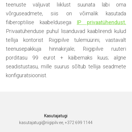
teenuste väljuvat liiklust suunata läbi oma
võrguseadmete, siis on võimalik kasutada
fiiberoptilise kaabeldusega
IP privaatühendust.
Privaatühenduse puhul lisanduvad kaablirendi kulud
tellija kontorist Riigipilve tulemüürini, vastavalt
teenusepakkuja hinnakirjale; Riigipilve ruuteri
porditasu 99 eurot + käibemaks kuus; algne
seadistustasu, mille suurus sõltub tellija seadmete
konfiguratsioonist.
Kasutajatugi
kasutajatugi@riigipilv.ee, +372 699 1144