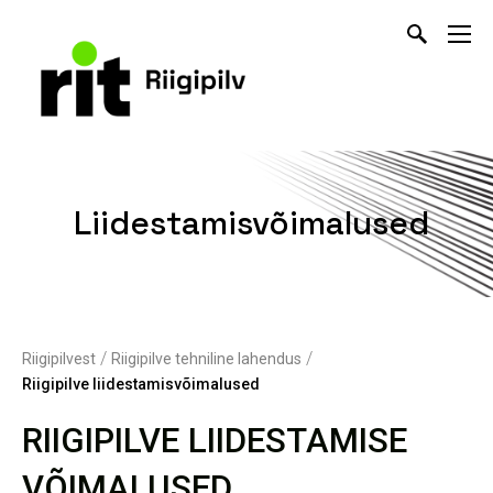
Liidestamisvõimalused
/
/
Riigipilvest
Riigipilve tehniline lahendus
Riigipilve liidestamisvõimalused
RIIGIPILVE LIIDESTAMISE
VÕIMALUSED