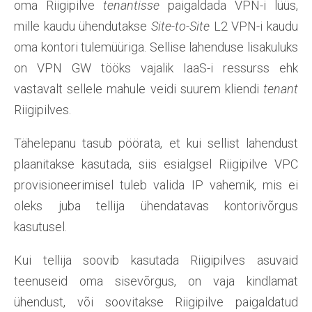
oma Riigipilve
tenantisse
paigaldada VPN-i lüüs,
mille kaudu ühendutakse
Site-to-Site
L2 VPN-i kaudu
oma kontori tulemüüriga. Sellise lahenduse lisakuluks
on VPN GW tööks vajalik IaaS-i ressurss ehk
vastavalt sellele mahule veidi suurem kliendi
tenant
Riigipilves.
Tähelepanu tasub pöörata, et kui sellist lahendust
plaanitakse kasutada, siis esialgsel Riigipilve VPC
provisioneerimisel tuleb valida IP vahemik, mis ei
oleks juba tellija ühendatavas kontorivõrgus
kasutusel.
Kui tellija soovib kasutada Riigipilves asuvaid
teenuseid oma sisevõrgus, on vaja kindlamat
ühendust, või soovitakse Riigipilve paigaldatud