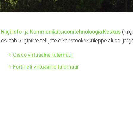
Riigi Info- ja Kommunikatsioonitehnoloogia Keskus
(Riig
osutab Riigipilve tellijatele koostöökokkuleppe alusel järgm
Cisco virtuaalne tulemüür
Fortineti virtuaalne tulemüür