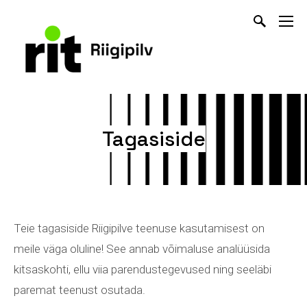
Tagasiside
Teie tagasiside Riigipilve teenuse kasutamisest on
meile väga oluline! See annab võimaluse analüüsida
kitsaskohti, ellu viia parendustegevused ning seeläbi
paremat teenust osutada.