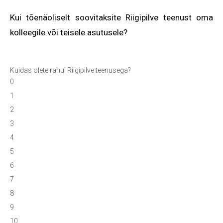
Kui tõenäoliselt soovitaksite Riigipilve teenust oma
kolleegile või teisele asutusele?
Kuidas olete rahul Riigipilve teenusega?
0
1
2
3
4
5
6
7
8
9
10