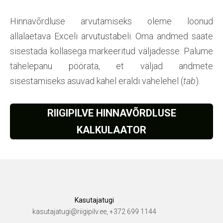
Hinnavõrdluse arvutamiseks oleme loonud
allalaetava Exceli arvutustabeli. Oma andmed saate
sisestada kollasega markeeritud väljadesse. Palume
tähelepanu pöörata, et väljad andmete
sisestamiseks asuvad kahel eraldi vahelehel (
tab
).
RIIGIPILVE HINNAVÕRDLUSE
KALKULAATOR
Kasutajatugi
kasutajatugi@riigipilv.ee, +372 699 1144