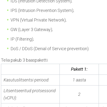
IDS (Intrusion Detection System);
IPS (Intrusion Prevention System);
VPN (Virtual Private Network);
GW (Layer 3 Gateway);
IP (Filtering);
DoS / DDoS (Denial of Service prevention).
Telia pakub 3 baaspaketti:
Pakett 1:
Kasutuslitsentsi periood:
1 aasta
Litsentseeritud protsessorid
2
(vCPU):