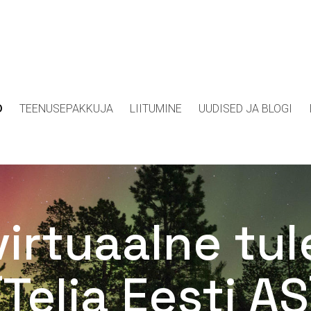
D
TEENUSEPAKKUJA
LIITUMINE
UUDISED JA BLOGI
 virtuaalne tu
(Telia Eesti AS