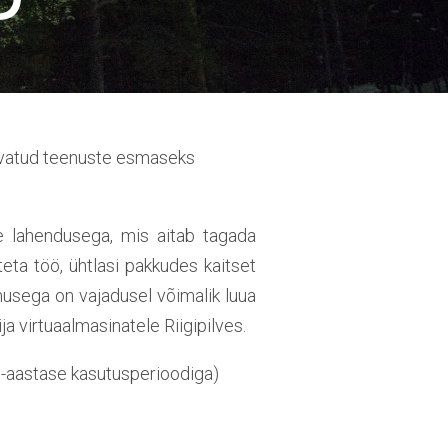
avatud teenuste esmaseks
be lahendusega, mis aitab tagada
eteta töö, ühtlasi pakkudes kaitset
enusega on vajadusel võimalik luua
a virtuaalmasinatele Riigipilves.
 (1-aastase kasutusperioodiga)