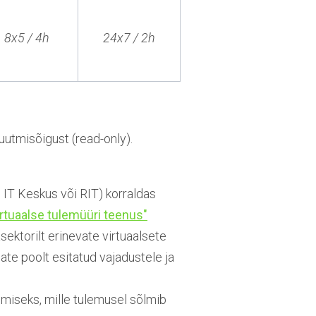
8x5 / 4h
24x7 / 2h
uutmisõigust (read-only).
i IT Keskus või RIT) korraldas
virtuaalse tulemüüri teenus"
asektorilt erinevate virtuaalsete
ate poolt esitatud vajadustele ja
gemiseks, mille tulemusel sõlmib