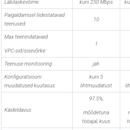
Läbilaskevõime:
kuni 250 Mbps
ku
Paigaldamisel liidestatavad
10
teenused:
Max teenindatavaid
1
VPC-sid/sisevõrke:
Teenuse monitooring:
jah
Konfiguratsiooni
kuni 5
muudatused kuutasus:
lihtmuudatust
l
97.5%,
Käideldavus
mõõdetuna
tööajal, kuus
t