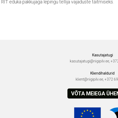
RIT eduka pakkujaga lepingu tellija vajaduste täitmiseks.
Kasutajatugi
kasutajatugi@riigipilv.ee, +3
Kliendihaldurid
klient@riigipilv.ee, +372 
VÕTA MEIEGA ÜH