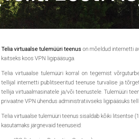
Telia virtuaalse tulemüüri teenus
on mõeldud internetti 
kaitseks koos VPN ligipääsuga.
Telia virtuaalse tulemüüri korral on tegemist võrgutur
tellijal internetti publitseeritud teenuse turvalise ja tõrg
tellija virtuaalmasinatele ja/või teenustele. Tulemüüri te
privaatne VPN ühendus administratiivseks ligipääsuks tellij
Telia virtuaalse tulemüüri teenus sisaldab kõiki litsentse
kasutamaks järgnevaid teenuseid: