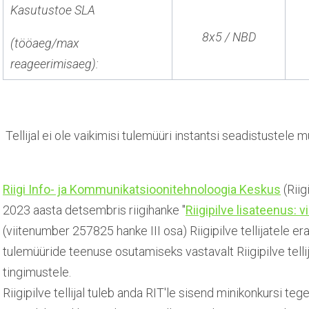
Kasutustoe SLA
8x5 / NBD
(tööaeg/max
reageerimisaeg):
Tellijal ei ole vaikimisi
tulemüüri instantsi seadistustele m
Riigi Info- ja Kommunikatsioonitehnoloogia Keskus
(Riig
2023 aasta detsembris riigihanke "
Riigipilve lisateenus: 
(viitenumber 257825 hanke III osa) Riigipilve tellijatele er
tulemüüride teenuse osutamiseks vastavalt Riigipilve tellij
tingimustele.
Riigipilve tellijal tuleb anda RIT'le sisend minikonkursi te