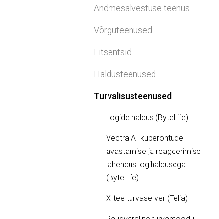
Andmesalvestuse teenus
Võrguteenused
Litsentsid
Haldusteenused
Turvalisusteenused
Logide haldus (ByteLife)
Vectra AI küberohtude
avastamise ja reageerimise
lahendus logihaldusega
(ByteLife)
X-tee turvaserver (Telia)
Raudvaraline turvamoodul